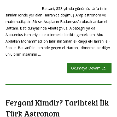
Battani, 858 yılında günümüz Urfa ilinin
sınırları içinde yer alan Harran’da doğmuş Arap astronom ve
matematikçidir. Sık sık Araplar’ın Batlamyus‘u olarak anılan el-
Battani, Batı dünyasında Albategnius, Albategni ya da
Albatenius isimleriyle de bilinmekle birlikte gerçek ismi Abu
Abdallah Mohammad ibn Jabir ibn Sinan el-Raqqi el-Harrani el-
Sabi el-Battani’dir. İsminde geçen el-Harrani, dönemin bir diğer
ünlü bilim insanının …
Okumaya Devam Et...
Fergani Kimdir? Tarihteki İlk
Türk Astronom