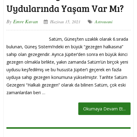
Uydularında Yaşam Var Mı?
By
Emre Kuvan
Haziran 15, 2021
Astronomi
Satürn, Güneş’ten uzaklık olarak 6.sırada
bulunan, Güneş Sistemi’ndeki en büyük “gezegen halkasına”
sahip olan gezegendir. Ayrıca Jüpiter’den sonra en büyük ikinci
gezegen olmakla birlikte, yakın zamanda Satürn’ün birçok yeni
uydusu keşfedilmiş ve bu hususta Jüpiter’i geçerek en fazla
uyduya sahip gezegen konumuna yükselmiştir. Tarihte Satürn
Gezegeni “Halkalı gezegen” olarak da bilinen Satürn, çok eski
zamanlardan beri …
Okumaya Devam Et...