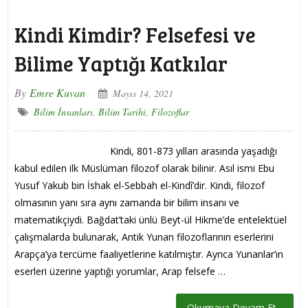
Kindi Kimdir? Felsefesi ve
Bilime Yaptığı Katkılar
By
Emre Kuvan
Mayıs 14, 2021
Bilim İnsanları
,
Bilim Tarihi
,
Filozoflar
Kindi, 801-873 yılları arasında yaşadığı
kabul edilen ilk Müslüman filozof olarak bilinir. Asıl ismi Ebu
Yusuf Yakub bin İshak el-Sebbah el-Kindî’dir. Kindi, filozof
olmasının yanı sıra aynı zamanda bir bilim insanı ve
matematikçiydi. Bağdat’taki ünlü Beyt-ül Hikme’de entelektüel
çalışmalarda bulunarak, Antik Yunan filozoflarının eserlerini
Arapça’ya tercüme faaliyetlerine katılmıştır. Ayrıca Yunanlar’ın
eserleri üzerine yaptığı yorumlar, Arap felsefe …
Okumaya Devam Et...