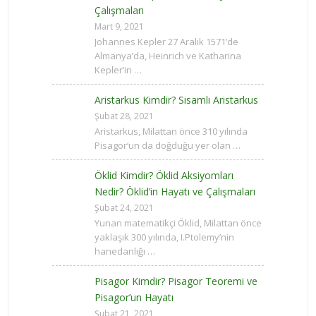
Çalışmaları
Mart 9, 2021
Johannes Kepler 27 Aralık 1571’de
Almanya’da, Heinrich ve Katharina
Kepler’in …
Aristarkus Kimdir? Sisamlı Aristarkus
Şubat 28, 2021
Aristarkus, Milattan önce 310 yılında
Pisagor‘un da doğduğu yer olan …
Öklid Kimdir? Öklid Aksiyomları
Nedir? Öklid’in Hayatı ve Çalışmaları
Şubat 24, 2021
Yunan matematikçi Öklid, Milattan önce
yaklaşık 300 yılında, I.Ptolemy’nin
hanedanlığı …
Pisagor Kimdir? Pisagor Teoremi ve
Pisagor’un Hayatı
Şubat 21, 2021