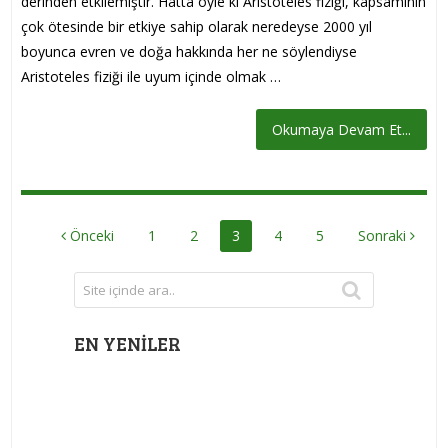
derinden etkilemiştir. Hatta öyle ki Aristoteles fiziği, kapsamının
çok ötesinde bir etkiye sahip olarak neredeyse 2000 yıl
boyunca evren ve doğa hakkında her ne söylendiyse
Aristoteles fiziği ile uyum içinde olmak …
Okumaya Devam Et...
YAZI
Önceki
1
2
3
4
5
Sonraki
DOLAŞIMI
EN YENILER