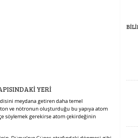
BIL
PISINDAKI YERI
ndisini meydana getiren daha temel
roton ve nötronun oluşturduğu bu yapıya atom
tçe söylemek gerekirse atom çekirdeğinin