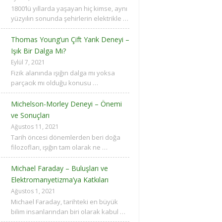
1800’lü yıllarda yaşayan hiç kimse, aynı
yüzyılın sonunda şehirlerin elektrikle …
Thomas Young’un Çift Yarık Deneyi –
Işık Bir Dalga Mı?
Eylül 7, 2021
Fizik alanında ışığın dalga mı yoksa
parçacık mı olduğu konusu …
Michelson-Morley Deneyi – Önemi
ve Sonuçları
Ağustos 11, 2021
Tarih öncesi dönemlerden beri doğa
filozofları, ışığın tam olarak ne …
Michael Faraday – Buluşları ve
Elektromanyetizma’ya Katkıları
Ağustos 1, 2021
Michael Faraday, tarihteki en büyük
bilim insanlarından biri olarak kabul …