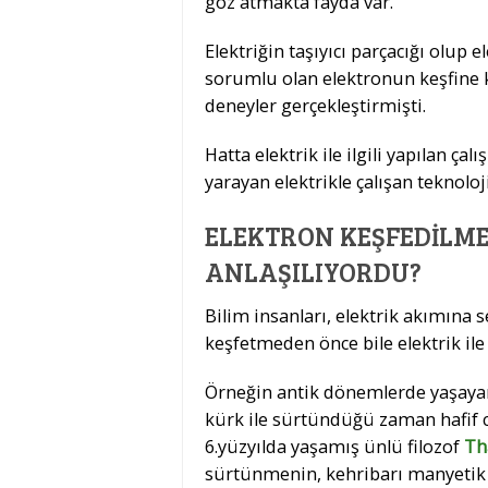
göz atmakta fayda var.
Elektriğin taşıyıcı parçacığı olu
sorumlu olan elektronun keşfine ka
deneyler gerçekleştirmişti.
Hatta elektrik ile ilgili yapılan ç
yarayan elektrikle çalışan teknoloj
ELEKTRON KEŞFEDILME
ANLAŞILIYORDU?
Bilim insanları, elektrik akımına
keşfetmeden önce bile elektrik ile
Örneğin antik dönemlerde yaşayan i
kürk ile sürtündüğü zaman hafif ci
6.yüzyılda yaşamış ünlü filozof
Th
sürtünmenin, kehribarı manyetik 