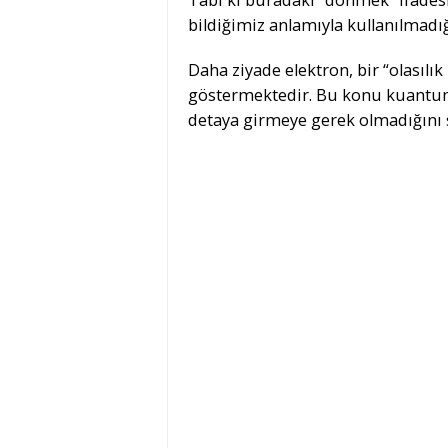
Tabi ki buradaki “dönmek” ifades
bildiğimiz anlamıyla kullanılmadığ
Daha ziyade elektron, bir “olasılı
göstermektedir. Bu konu kuantum f
detaya girmeye gerek olmadığını s