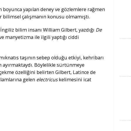
rih boyunca yapılan deney ve gözlemlere rağmen
bir bilimsel çalışmanın konusu olmamıştı.
İngiliz bilim insanı William Gilbert, yazdığı
De
ve manyetizma ile ilgili yaptığı ciddi
mıknatıs taşının sebep olduğu etkiyi, kehribarı
en ayırmaktaydı. Böylelikle sürtünmeye
ekme özelliğini belirten Gilbert, Latince de
anlamlarına gelen
electricus
kelimesini icat