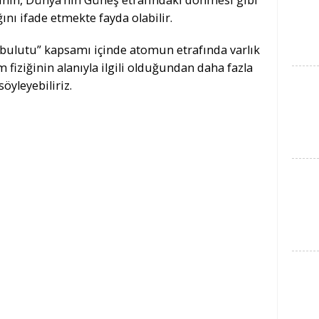
inin, Dünya’nın Güneş etrafındaki dönmesi gibi
ını ifade etmekte fayda olabilir.
k bulutu” kapsamı içinde atomun etrafında varlık
iziğinin alanıyla ilgili olduğundan daha fazla
öyleyebiliriz.