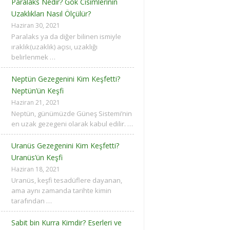
Paralaks Nedir? Gök Cisimlerinin
Uzaklıkları Nasıl Ölçülür?
Haziran 30, 2021
Paralaks ya da diğer bilinen ismiyle
ıraklık(uzaklık) açısı, uzaklığı
belirlenmek …
Neptün Gezegenini Kim Keşfetti?
Neptün’ün Keşfi
Haziran 21, 2021
Neptün, günümüzde Güneş Sistemi’nin
en uzak gezegeni olarak kabul edilir. …
Uranüs Gezegenini Kim Keşfetti?
Uranüs’ün Keşfi
Haziran 18, 2021
Uranüs, keşfi tesadüflere dayanan,
ama aynı zamanda tarihte kimin
tarafından …
Sabit bin Kurra Kimdir? Eserleri ve