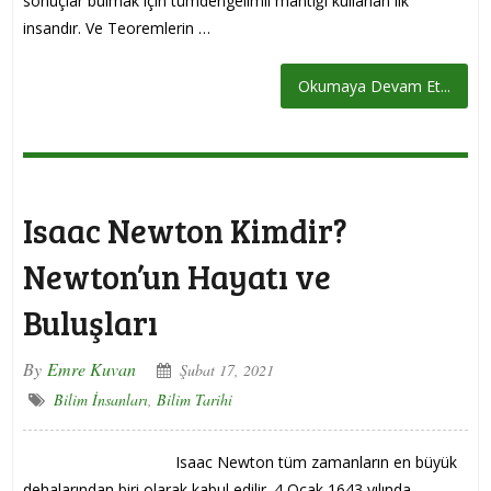
sonuçlar bulmak için tümdengelimli mantığı kullanan ilk
insandır. Ve Teoremlerin …
Okumaya Devam Et...
Isaac Newton Kimdir?
Newton’un Hayatı ve
Buluşları
By
Emre Kuvan
Şubat 17, 2021
Bilim İnsanları
,
Bilim Tarihi
Isaac Newton tüm zamanların en büyük
dehalarından biri olarak kabul edilir. 4 Ocak 1643 yılında