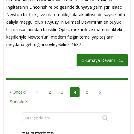
İngiltere’nin Lincolnshire bölgesinde dünyaya gelmiştir. Isaac
Newton bir fizikçi ve matematikçi olarak bilinse de sayısız bilim
dalıyla meşgul olup 17.yüzyılın Bilimsel Devrimi’nin en büyük
bilim insanlarından birisidir. Optik, mekanik ve matematikteki
keşifleriyle Newton’un, modern fiziğin temel yapıtaşlarını
meydana getirdiğini söyleyebiliriz. 1687 …
Okumaya Devam Et...
YAZI
Önceki
1
2
3
4
5
6
DOLAŞIMI
Sonraki
EN YENILER