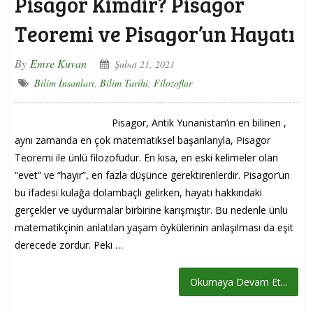
Pisagor Kimdir? Pisagor
Teoremi ve Pisagor’un Hayatı
By
Emre Kuvan
Şubat 21, 2021
Bilim İnsanları
,
Bilim Tarihi
,
Filozoflar
Pisagor, Antik Yunanistan’ın en bilinen ,
aynı zamanda en çok matematiksel başarılarıyla, Pisagor
Teoremi ile ünlü filozofudur. En kısa, en eski kelimeler olan
“evet” ve “hayır”, en fazla düşünce gerektirenlerdir. Pisagor’un
bu ifadesi kulağa dolambaçlı gelirken, hayatı hakkındaki
gerçekler ve uydurmalar birbirine karışmıştır. Bu nedenle ünlü
matematikçinin anlatılan yaşam öykülerinin anlaşılması da eşit
derecede zordur. Peki …
Okumaya Devam Et...