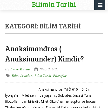
Bilimin Tarihi
KATEGORI:
BILIM TARIHI
Anaksimandros (
Anaksimander) Kimdir?
By
Emre Kuvan
Nisan 2, 2021
Bilim İnsanları
,
Bilim Tarihi
,
Filozoflar
Anaksimandros (M.Ö 610 – 546),
İyonya’nın Milet şehrinde yaşamış Sokrates öncesi Yunan
filozoflarından birisidir. Milet Okulu’na mensuptur ve hocası
Thales‘ten eğitim almıştır. Thales öldükten sonra okulun ikinci