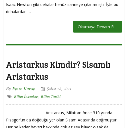
Isaac Newton gibi dehalar henüz sahneye çıkmamıştı. İşte bu
dehalardan …
Okumaya Devam Et...
Aristarkus Kimdir? Sisamlı
Aristarkus
By
Emre Kuvan
Şubat 28, 2021
Bilim İnsanları
,
Bilim Tarihi
Aristarkus, Milattan önce 310 yılında
Pisagor‘un da doğduğu yer olan Sisam Adası’nda doğmuştur.
Her ne kadar hayatı hakkında çok az şey biliyor olsak da