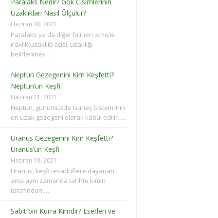
Paralaks Nedir? Gök Cisimlerinin
Uzaklıkları Nasıl Ölçülür?
Haziran 30, 2021
Paralaks ya da diğer bilinen ismiyle
ıraklık(uzaklık) açısı, uzaklığı
belirlenmek …
Neptün Gezegenini Kim Keşfetti?
Neptün’ün Keşfi
Haziran 21, 2021
Neptün, günümüzde Güneş Sistemi’nin
en uzak gezegeni olarak kabul edilir. …
Uranüs Gezegenini Kim Keşfetti?
Uranüs’ün Keşfi
Haziran 18, 2021
Uranüs, keşfi tesadüflere dayanan,
ama aynı zamanda tarihte kimin
tarafından …
Sabit bin Kurra Kimdir? Eserleri ve