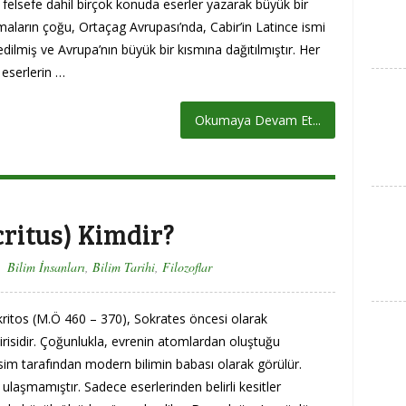
 felsefe dahil birçok konuda eserler yazarak büyük bir
şmaların çoğu, Ortaçag Avrupası’nda, Cabir’in Latince ismi
edilmiş ve Avrupa’nın büyük bir kısmına dağıtılmıştır. Her
 eserlerin …
Okumaya Devam Et...
ritus) Kimdir?
Bilim İnsanları
,
Bilim Tarihi
,
Filozoflar
itos (M.Ö 460 – 370), Sokrates öncesi olarak
irisidir. Çoğunlukla, evrenin atomlardan oluştuğu
sim tarafından modern bilimin babası olarak görülür.
ulaşmamıştır. Sadece eserlerinden belirli kesitler