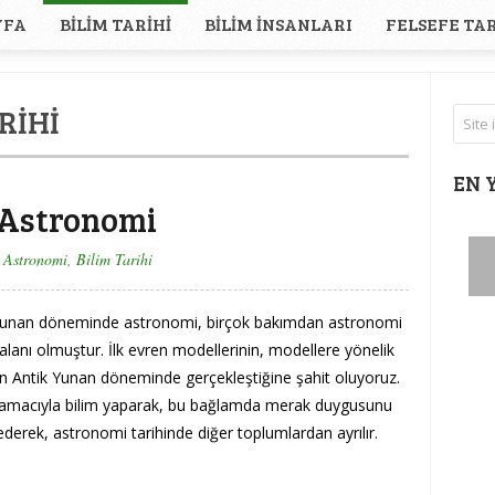
YFA
BILIM TARIHI
BILIM İNSANLARI
FELSEFE TAR
RIHI
EN 
 Astronomi
Astronomi
,
Bilim Tarihi
Yunan döneminde astronomi, birçok bakımdan astronomi
a alanı olmuştur. İlk evren modellerinin, modellere yönelik
n Antik Yunan döneminde gerçekleştiğine şahit oluyoruz.
 amacıyla bilim yaparak, bu bağlamda merak duygusunu
derek, astronomi tarihinde diğer toplumlardan ayrılır.