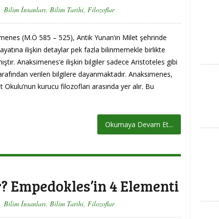
Bilim İnsanları
,
Bilim Tarihi
,
Filozoflar
menes (M.Ö 585 – 525), Antik Yunan’ın Milet şehrinde
yatına ilişkin detaylar pek fazla bilinmemekle birlikte
ır. Anaksimenes’e ilişkin bilgiler sadece Aristoteles gibi
arafından verilen bilgilere dayanmaktadır. Anaksimenes,
 Okulu’nun kurucu filozofları arasında yer alır. Bu
Okumaya Devam Et...
? Empedokles’in 4 Elementi
Bilim İnsanları
,
Bilim Tarihi
,
Filozoflar