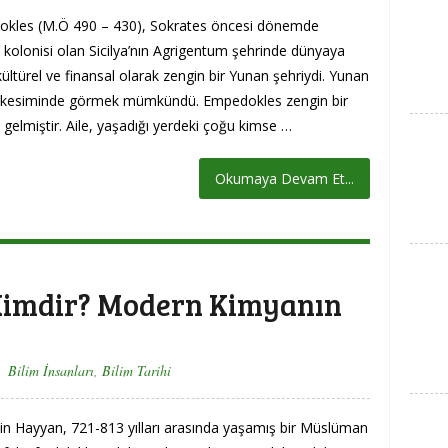
kles (M.Ö 490 – 430), Sokrates öncesi dönemde
 kolonisi olan Sicilya’nın Agrigentum şehrinde dünyaya
kültürel ve finansal olarak zengin bir Yunan şehriydi. Yunan
her kesiminde görmek mümkündü. Empedokles zengin bir
 gelmiştir. Aile, yaşadığı yerdeki çoğu kimse …
Okumaya Devam Et...
Kimdir? Modern Kimyanın
Bilim İnsanları
,
Bilim Tarihi
bin Hayyan, 721-813 yılları arasında yaşamış bir Müslüman