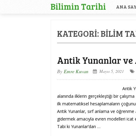
Bilimin Tarihi
ANA SA
KATEGORI:
BILIM TA
Antik Yunanlar ve
By
Emre Kuvan
Mayıs 5, 2021
Antik 
alanında ilklerin gerçekleştiği bir çalışm
ilk matematiksel hesaplamaların çoğunu
Antik Yunanlar, sırf anlama ve öğrenme
gidermek amacıyla evren modelleri icat e
Tabi ki Yunanlar’dan …