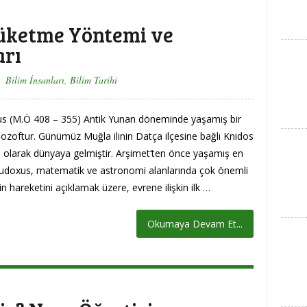
üketme Yöntemi ve
arı
Bilim İnsanları
,
Bilim Tarihi
s (M.Ö 408 – 355) Antik Yunan döneminde yaşamış bir
ozoftur. Günümüz Muğla ilinin Datça ilçesine bağlı Knidos
ğu olarak dünyaya gelmiştir. Arşimet‘ten önce yaşamış en
Eudoxus, matematik ve astronomi alanlarında çok önemli
n hareketini açıklamak üzere, evrene ilişkin ilk …
Okumaya Devam Et...