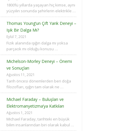
1800’lü yıllarda yaşayan hiç kimse, aynı
yüzyılın sonunda şehirlerin elektrikle …
Thomas Young’un Çift Yarık Deneyi –
Işık Bir Dalga Mı?
Eylül 7, 2021
Fizik alanında ışığın dalga mı yoksa
parçacık mı olduğu konusu …
Michelson-Morley Deneyi – Önemi
ve Sonuçları
Ağustos 11, 2021
Tarih öncesi dönemlerden beri doğa
filozofları, ışığın tam olarak ne …
Michael Faraday – Buluşları ve
Elektromanyetizma’ya Katkıları
Ağustos 1, 2021
Michael Faraday, tarihteki en büyük
bilim insanlarından biri olarak kabul …