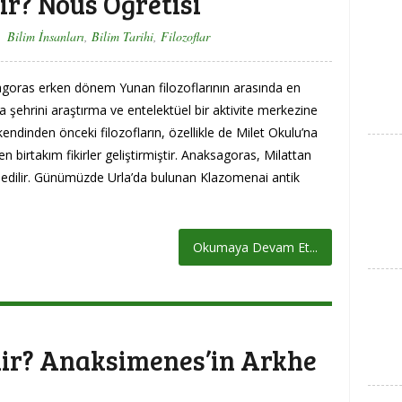
r? Nous Öğretisi
Bilim İnsanları
,
Bilim Tarihi
,
Filozoflar
goras erken dönem Yunan filozoflarının arasında en
ina şehrini araştırma ve entelektüel bir aktivite merkezine
ndinden önceki filozofların, özellikle de Milet Okulu’na
 birtakım fikirler geliştirmiştir. Anaksagoras, Milattan
 edilir. Günümüzde Urla’da bulunan Klazomenai antik
Okumaya Devam Et...
ir? Anaksimenes’in Arkhe