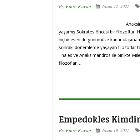
By
Emre Kuvan
Nisan 22, 2021
Anaksi
yaşamış Sokrates öncesi bir filozoftur. Ha
hiçbir eseri de günümüze kadar ulaşmamışt
sonraki dönemlerde yaşayan filozoflar t
Thales ve Anaksimandros ile birlikte Milet
filozoflar, …
Empedokles Kimdir
By
Emre Kuvan
Nisan 19, 2021