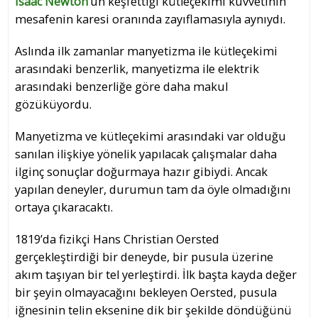
Isaac Newton
‘un keşfettiği kütleçekimi kuvvetinin
mesafenin karesi oranında zayıflamasıyla aynıydı.
Aslında ilk zamanlar manyetizma ile kütleçekimi
arasındaki benzerlik, manyetizma ile elektrik
arasındaki benzerliğe göre daha makul
gözüküyordu.
Manyetizma ve kütleçekimi arasındaki var olduğu
sanılan ilişkiye yönelik yapılacak çalışmalar daha
ilginç sonuçlar doğurmaya hazır gibiydi. Ancak
yapılan deneyler, durumun tam da öyle olmadığını
ortaya çıkaracaktı.
1819’da fizikçi Hans Christian Oersted
gerçekleştirdiği bir deneyde, bir pusula üzerine
akım taşıyan bir tel yerleştirdi. İlk başta kayda değer
bir şeyin olmayacağını bekleyen Oersted, pusula
iğnesinin telin eksenine dik bir şekilde döndüğünü