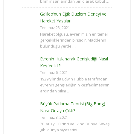
bilim insanlarından biri olarak kabul …
Galileo’nun Eğik Düzlem Deneyi ve
Hareket Yasaları
Temmuz 23, 2021
Hareket olgusu, evrenimizin en temel
gerçekliklerinden birisidir. Maddenin
bulunduğu yerde …
Evrenin Hızlanarak Genişlediği Nasıl
Keşfedildi?
Temmuz 6, 2021
1929 yılında Edwin Hubble tarafından
evrenin genişlediğinin keşfedilmesinin
ardından bilim …
Büyük Patlama Teorisi (Big Bang)
Nasıl Ortaya Çıktı?
Temmuz 3, 2021
20. yüzyıl, Birinci ve İkinci Dünya Savaşı
gibi dünya siyasetini …