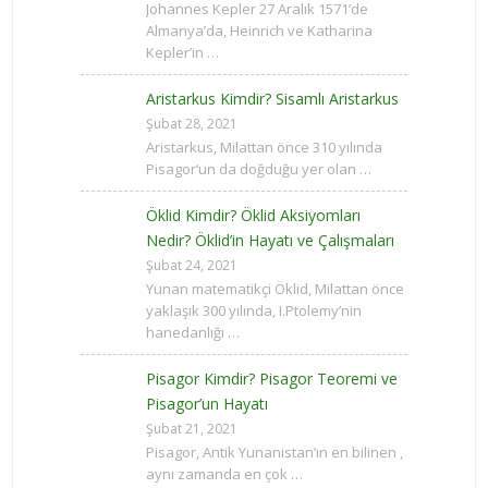
Johannes Kepler 27 Aralık 1571’de
Almanya’da, Heinrich ve Katharina
Kepler’in …
Aristarkus Kimdir? Sisamlı Aristarkus
Şubat 28, 2021
Aristarkus, Milattan önce 310 yılında
Pisagor‘un da doğduğu yer olan …
Öklid Kimdir? Öklid Aksiyomları
Nedir? Öklid’in Hayatı ve Çalışmaları
Şubat 24, 2021
Yunan matematikçi Öklid, Milattan önce
yaklaşık 300 yılında, I.Ptolemy’nin
hanedanlığı …
Pisagor Kimdir? Pisagor Teoremi ve
Pisagor’un Hayatı
Şubat 21, 2021
Pisagor, Antik Yunanistan’ın en bilinen ,
aynı zamanda en çok …