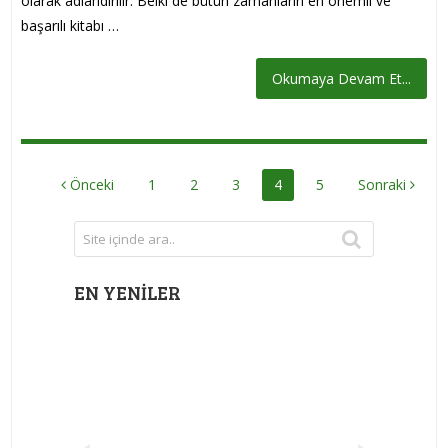
olarak adlandırılır. Belki de bütün zamanların en önemli ve
başarılı kitabı …
Okumaya Devam Et...
YAZI
Önceki
1
2
3
4
5
Sonraki
DOLAŞIMI
EN YENILER