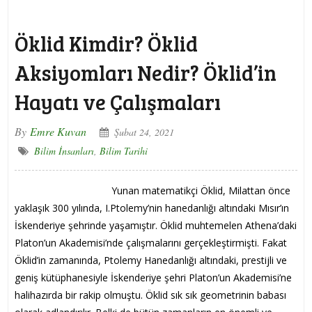
Öklid Kimdir? Öklid
Aksiyomları Nedir? Öklid’in
Hayatı ve Çalışmaları
By
Emre Kuvan
Şubat 24, 2021
Bilim İnsanları
,
Bilim Tarihi
Yunan matematikçi Öklid, Milattan önce
yaklaşık 300 yılında, I.Ptolemy’nin hanedanlığı altındaki Mısır’ın
İskenderiye şehrinde yaşamıştır. Öklid muhtemelen Athena’daki
Platon’un Akademisi’nde çalışmalarını gerçekleştirmişti. Fakat
Öklid’in zamanında, Ptolemy Hanedanlığı altındaki, prestijli ve
geniş kütüphanesiyle İskenderiye şehri Platon’un Akademisi’ne
halihazırda bir rakip olmuştu. Öklid sık sık geometrinin babası