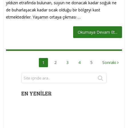
yıldızın etrafında bulunan, suyun ne donacak kadar soğuk ne
de buharlaşacak kadar sıcak olduğu bir bölgeyi kast
etmektedirler. Yaşamın ortaya çıkması …
Okumaya Devam Et...
YAZI
1
2
3
4
5
Sonraki
DOLAŞIMI
EN YENILER