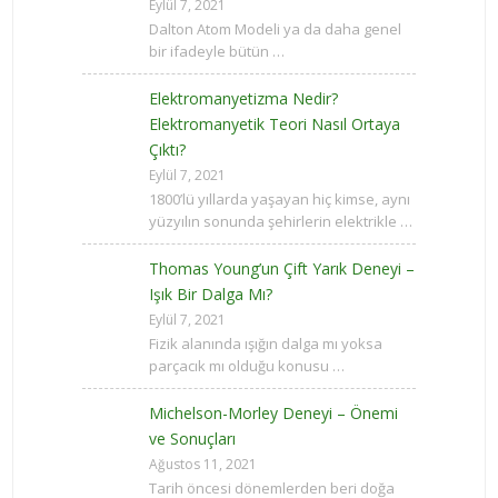
Eylül 7, 2021
Dalton Atom Modeli ya da daha genel
bir ifadeyle bütün …
Elektromanyetizma Nedir?
Elektromanyetik Teori Nasıl Ortaya
Çıktı?
Eylül 7, 2021
1800’lü yıllarda yaşayan hiç kimse, aynı
yüzyılın sonunda şehirlerin elektrikle …
Thomas Young’un Çift Yarık Deneyi –
Işık Bir Dalga Mı?
Eylül 7, 2021
Fizik alanında ışığın dalga mı yoksa
parçacık mı olduğu konusu …
Michelson-Morley Deneyi – Önemi
ve Sonuçları
Ağustos 11, 2021
Tarih öncesi dönemlerden beri doğa